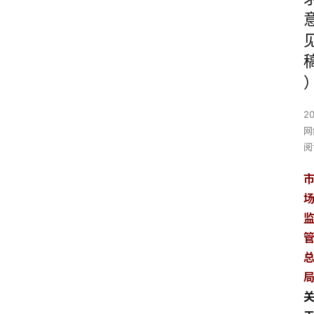
2
网
阅