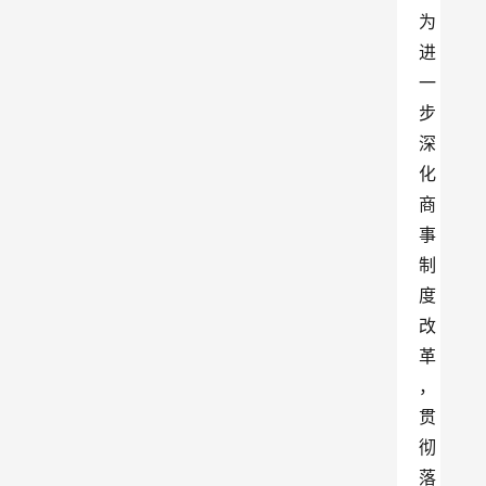
为
进
一
步
深
化
商
事
制
度
改
革
，
贯
彻
落