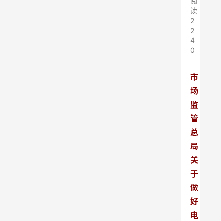
阅
读
2
2
4
0
市
场
监
管
总
局
关
于
做
好
电