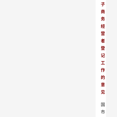
子
商
务
经
营
者
登
记
工
作
的
意
见
国
市