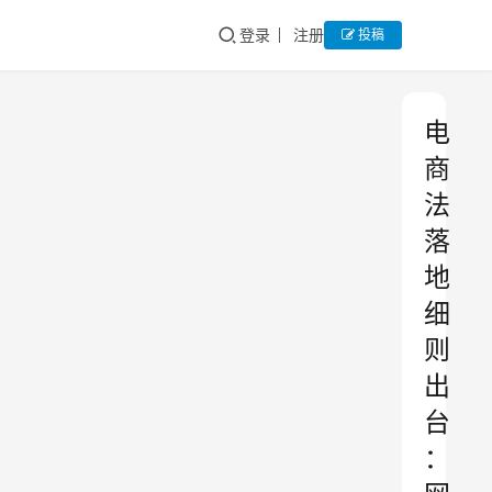
登录
注册
投稿
电
商
法
落
地
细
则
出
台
：