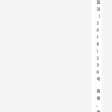
监
注
〔
2
0
1
8
〕
2
3
6
号
各
省
、