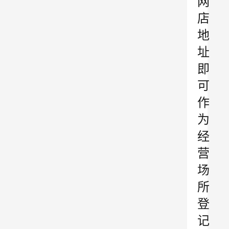
网
店
地
址
即
可
作
为
经
营
场
所
登
记