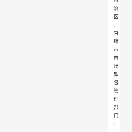
自
治
区
、
直
辖
市
市
场
监
督
管
理
部
门
：