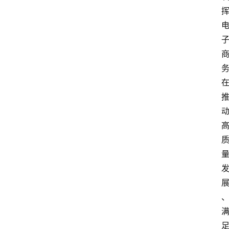
专
业
领
域
法
律
汇
编
文
书