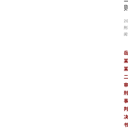
2
刑
阅