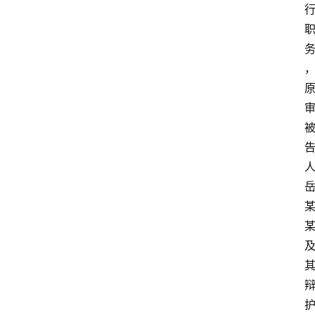
专
业
领
域
法
律
汇
编