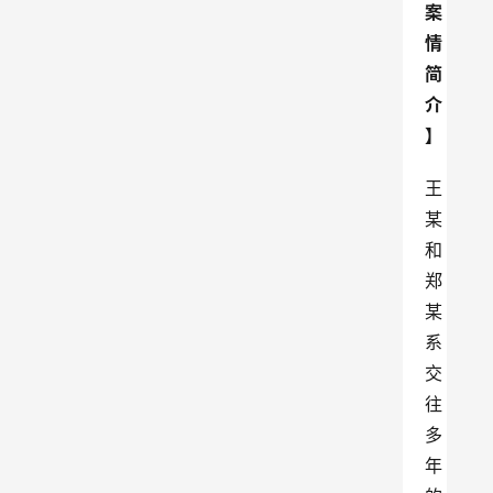
案
情
简
介
】
王
某
和
郑
某
系
交
往
多
年