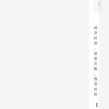
？
经
济
纠
纷
，
追
收
欠
款
，
借
贷
纠
纷
【