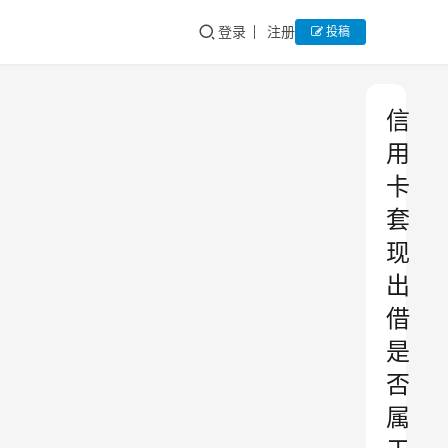
登录
注册
投稿
信
用
卡
套
现
出
借
是
否
属