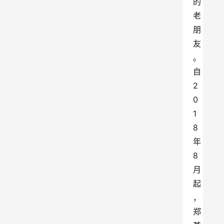
的
老
朋
友
。
自
2
0
1
8
年
8
月
起
，
郑