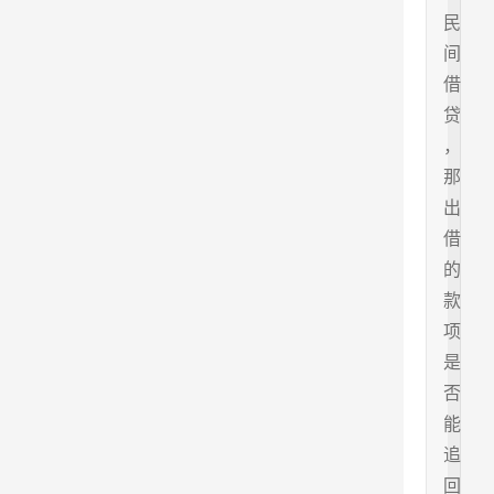
民
间
借
贷
，
那
出
借
的
款
项
是
否
能
追
回