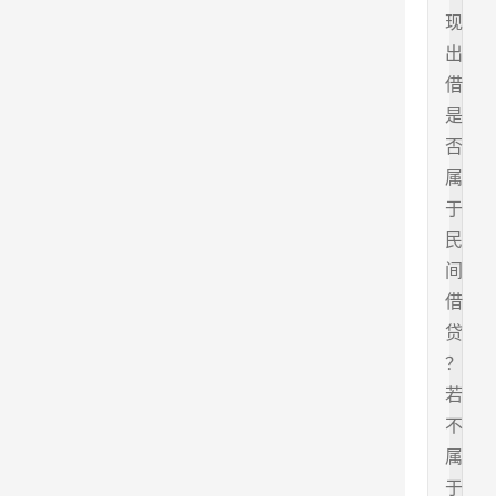
现
出
借
是
否
属
于
民
间
借
贷
？
若
不
属
于