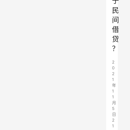
于
民
间
借
贷
？
2
0
2
1
年
1
1
月
5
日
2
1