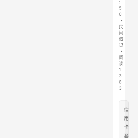
:
5
0
•
民
间
借
贷
•
阅
读
1
3
8
3
信
用
卡
套