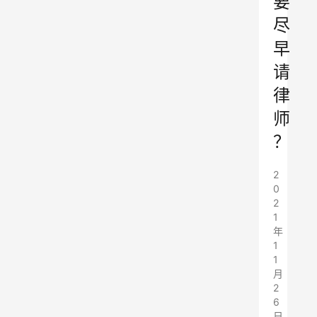
要
尽
早
请
律
师
？
2
0
2
1
年
1
1
月
2
6
日