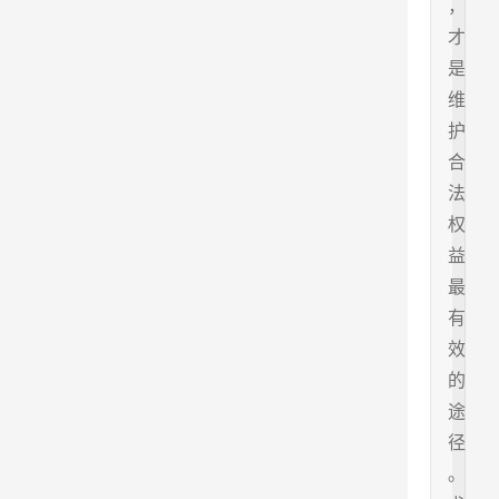
，
才
是
维
护
合
法
权
益
最
有
效
的
途
径
。