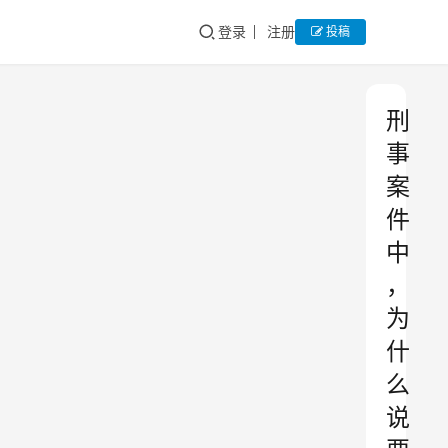
登录
注册
投稿
刑
事
案
件
中
，
为
什
么
说