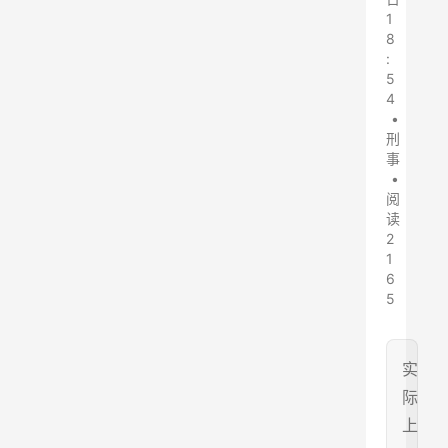
1
8
:
5
4
•
刑
事
•
阅
读
2
1
6
5
实
际
上