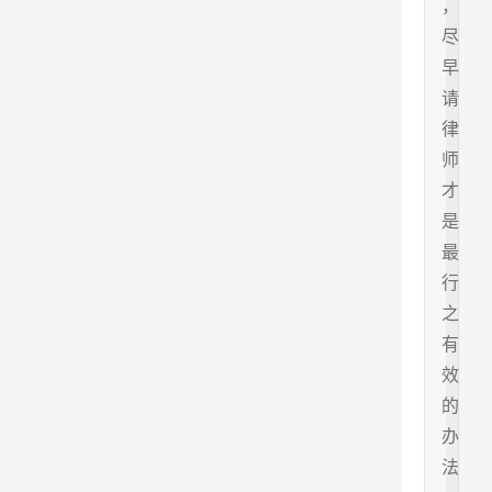
，
尽
早
请
律
师
才
是
最
行
之
有
效
的
办
法