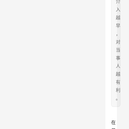
介
入
越
早
，
对
当
事
人
越
有
利
。
在