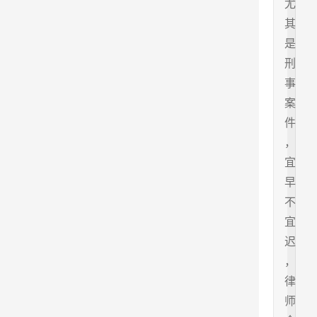
尤
其
是
刑
事
案
件
，
宜
早
不
宜
迟
，
律
师