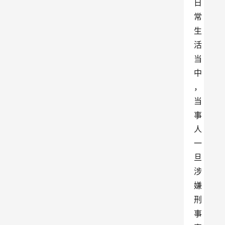
日
常
生
活
当
中
，
当
事
人
一
旦
涉
嫌
刑
事