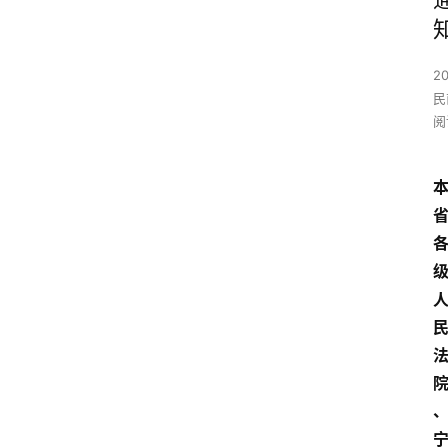
2
民
阅