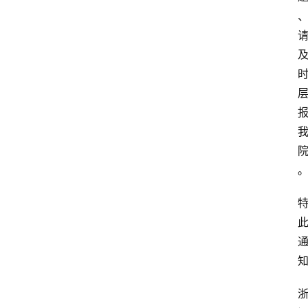
专
业
领
域
法
律
汇
编