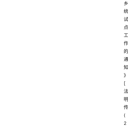
[
(
2