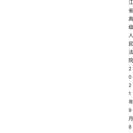
文
书
问
答
2
法
0
律
2
网
1
站
9
8