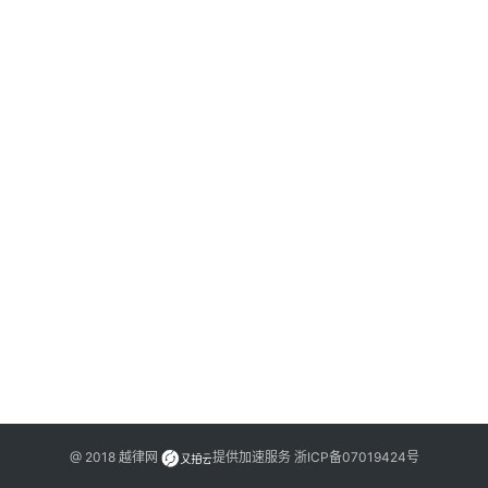
文
书
问
答
法
律
网
站
@ 2018
越律网
提供加速服务
浙ICP备07019424号