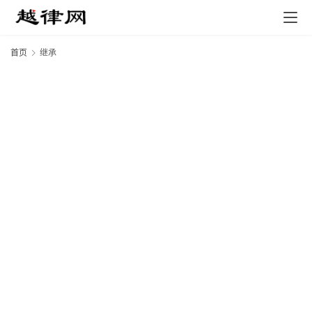
首页
继承
专
业
领
域
法
律
汇
编