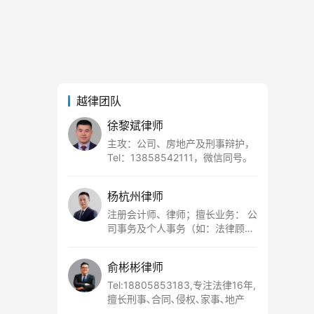
越律团队
徐黎斌律师
主攻：公司、房地产及刑事辩护，
Tel：13858542111，微信同号。
杨杭州律师
注册会计师、律师；擅长业务： 公
司事务及个人事务（如：法律顾
问、经济纠纷、工资工伤、股权纠
纷、民间借贷、婚姻家事等）； 刑
俞彬彬律师
事领域（涉税犯罪、财产犯罪、侵
犯人身权利犯罪等），联系电话：
Tel:18805853183,专注法律16年,
15857750952
擅长刑事､合同､侵权､家事､地产