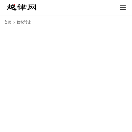
首页
债权转让
专
业
领
域
法
律
汇
编