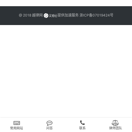
文
书
@ 2018
越律网
提供加速服务
浙ICP备07019424号
问
答
法
律
网
站
常用网站
问答
联系
律师团队