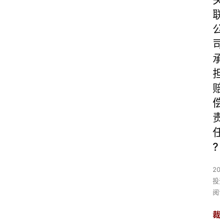
?
2
投
阅