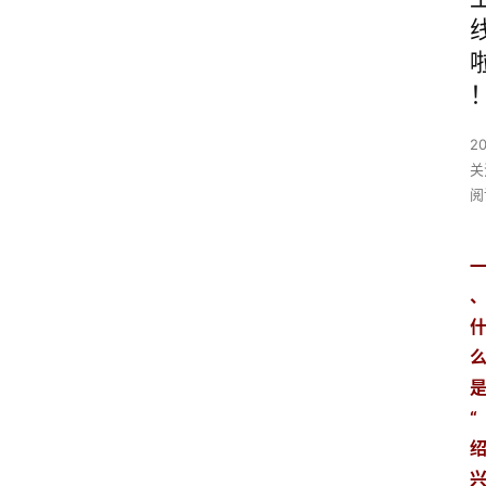
2
关
阅
“