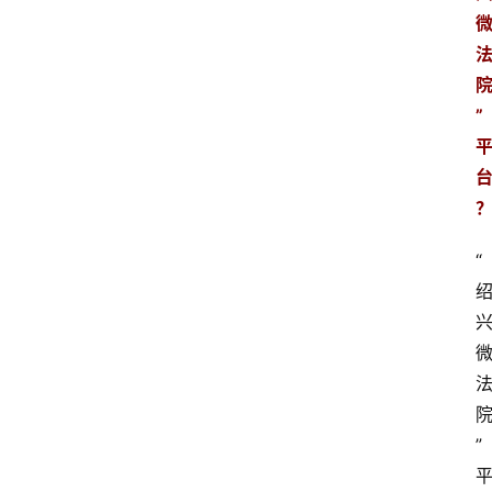
”
“
”