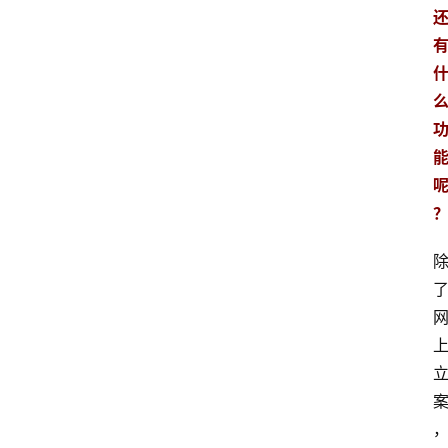
专
业
领
域
法
律
汇
编