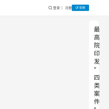
登录
注册
投稿
最
高
院
印
发
“
四
类
案
件