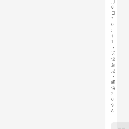
月
8
日
2
0
:
1
1
•
诉
讼
意
见
•
阅
读
2
6
9
8