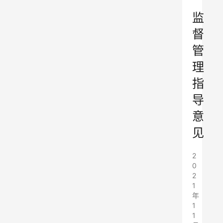
”
监
督
管
理
指
导
意
见
2
0
2
1
年
1
1