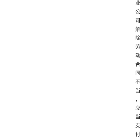
域
法
律
汇
编
文
书
问
答
法
律
网