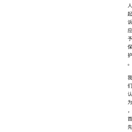
专
业
领
域
法
律
汇
编
文
书