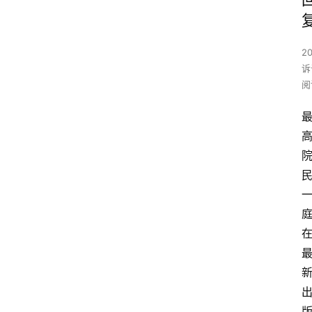
2
诉
阅