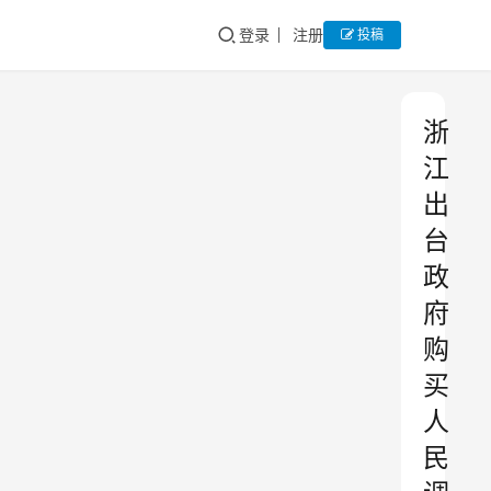
登录
注册
投稿
浙
江
出
台
政
府
购
买
人
民