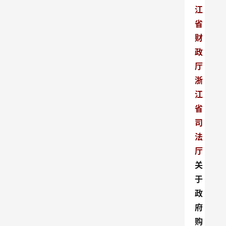
江
省
财
政
厅 
浙
江
省
司
法
厅
关
于
政
府
购