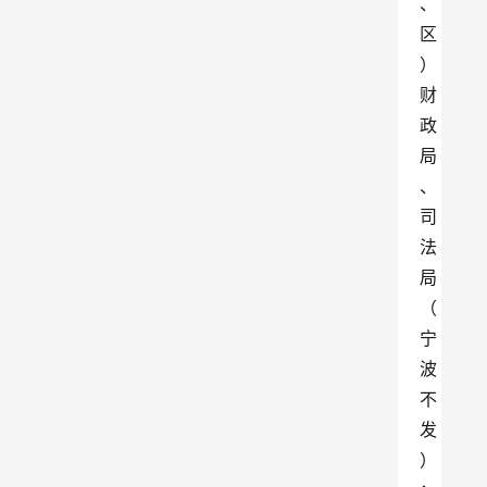
、
区
）
财
政
局
、
司
法
局
（
宁
波
不
发
）