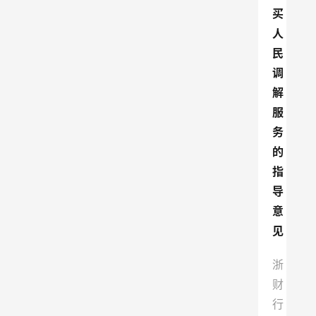
买
人
民
调
解
服
务
的
指
导
意
见
浙
财
行