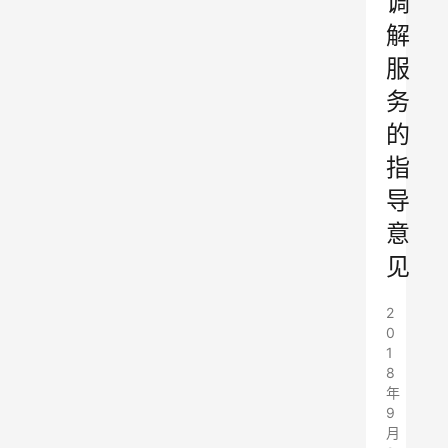
调
解
服
务
的
指
导
意
见
2
0
1
8
年
9
月