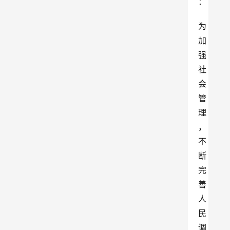
：
为
加
强
社
会
管
理
，
不
断
完
善
人
民
调