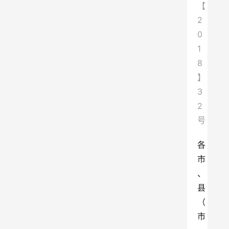
【
2
0
1
8
】
3
2
号
各
市
、
县
（
市