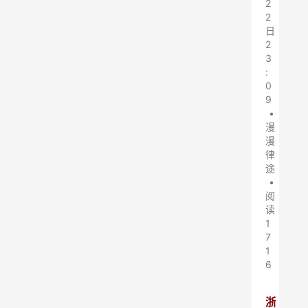
2
2
日
2
3
:
0
9
•
漫
漫
律
途
•
阅
读
1
7
1
6
浙