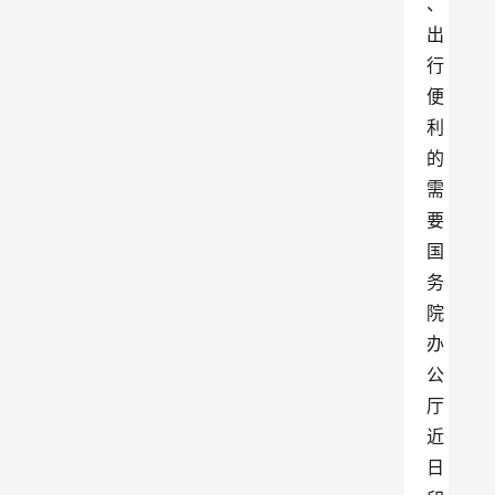
、
出
行
便
利
的
需
要
国
务
院
办
公
厅
近
日