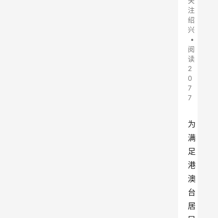
关
注
绍
兴
•
阅
读
2
0
7
7
为
满
足
港
澳
台
居