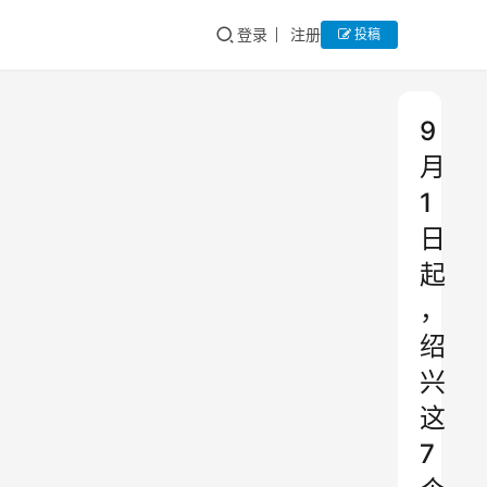
登录
注册
投稿
9
月
1
日
起
，
绍
兴
这
7