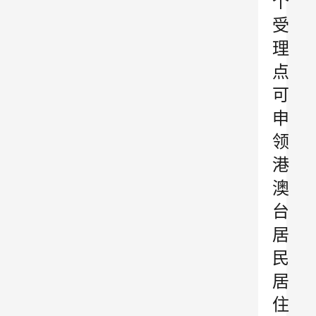
个
受
理
点
可
申
领
港
澳
台
居
民
居
住