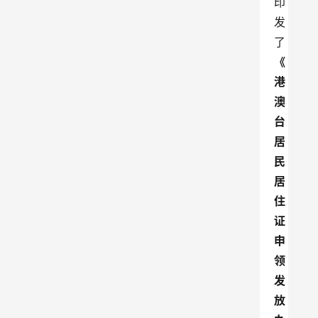
印
发
了
《
港
澳
台
居
民
居
住
证
申
领
发
放