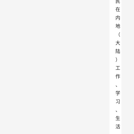
民
在
内
地
（
大
陆
）
工
作
、
学
习
、
生
活