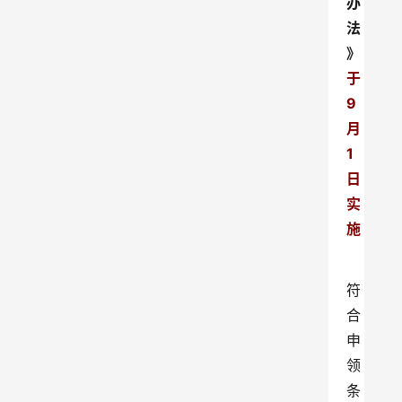
办
法
》
于
9
月
1
日
实
施
符
合
申
领
条