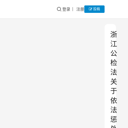
登录
注册
投稿
浙
江
公
检
法
关
于
依
法
惩