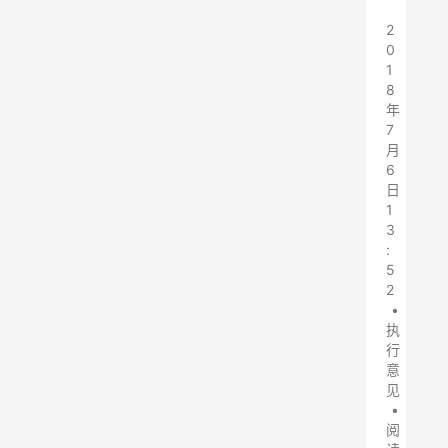
2
0
1
8
年
7
月
6
日
1
3
:
5
2
•
执
行
意
见
•
阅