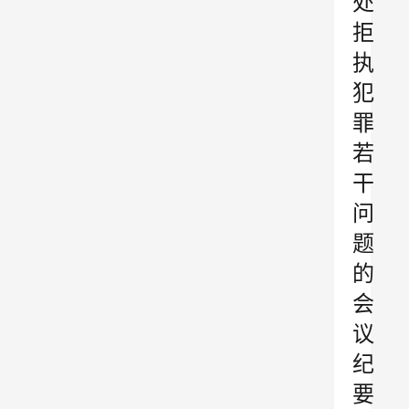
处
拒
执
犯
罪
若
干
问
题
的
会
议
纪
要