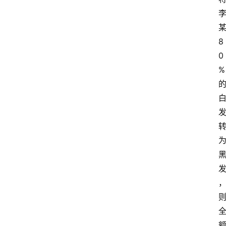
8
0
%