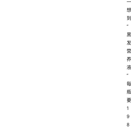
“
”
1
9
8