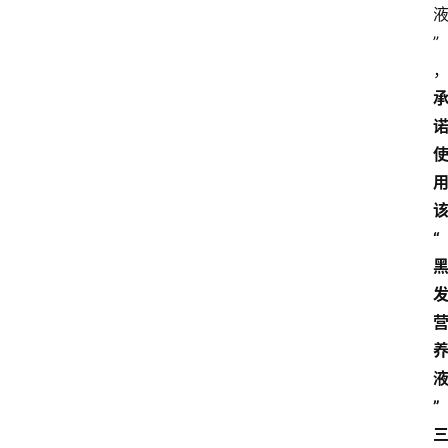
”
“
”