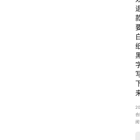
2
合
阅