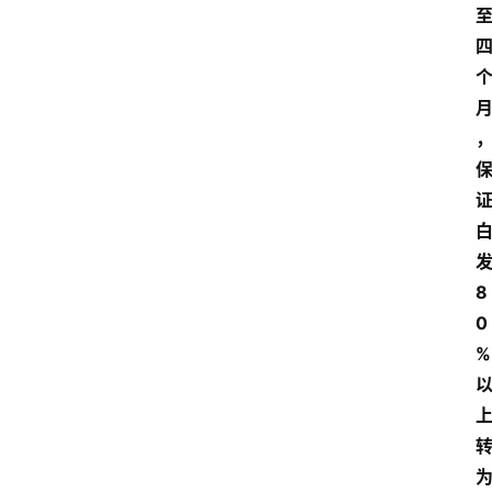
8
0
%