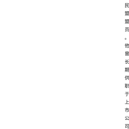
域
法
律
汇
编
文
书
问
答
法
律
网