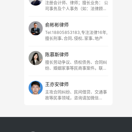
注册会计师、律师；擅长业务： 公
司事务及个人事务（如：法律顾
问、经济纠纷、工资工伤、股权纠
纷、民间借贷、婚姻家事等）； 刑
俞彬彬律师
事领域（涉税犯罪、财产犯罪、侵
犯人身权利犯罪等），联系电话：
Tel:18805853183,专注法律16年,
15857750952
擅长刑事､合同､侵权､家事､地产
陈慕斯律师
擅长劳动争议、债权债务、合同纠
纷、婚姻家事等民商事案件。联系
电话17816874233，欢迎咨询。
王亦安律师
主攻合同纠纷、民间借贷、交通事
故等民事领域，咨询请加微信
18064753820