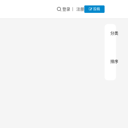
登录
注册
投稿
分类
排序
八年
网
站
陪
运
营
伴，
亲爱
重新
的用