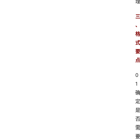
专
业
领
域
0
法
1 
律
汇
编
文
书