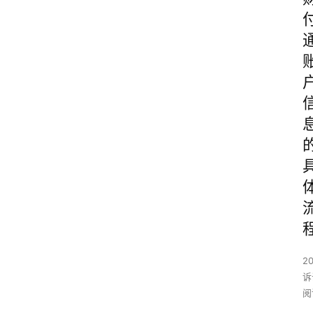
2
诉
阅