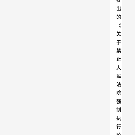
提
出
的
《
关
于
禁
止
人
民
法
院
强
制
执
行