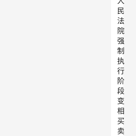
人
民
法
院
强
制
执
行
阶
段
变
相
买
卖