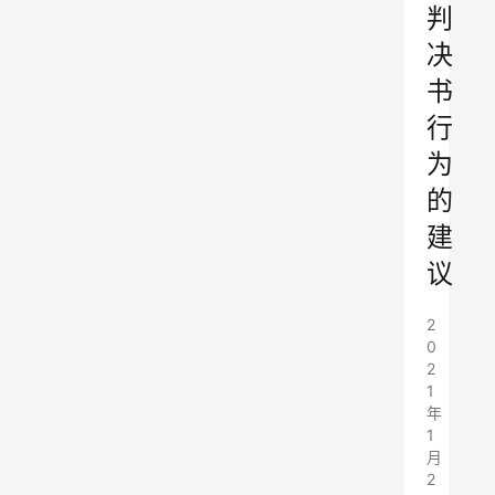
判
决
书
行
为
的
建
议
2
0
2
1
年
1
月
2