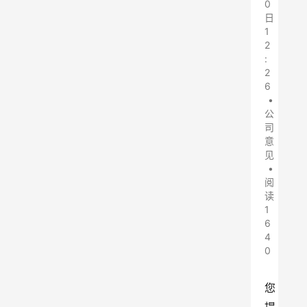
0
日
1
2
:
2
6
•
公
司
意
见
•
阅
读
1
6
4
0
您