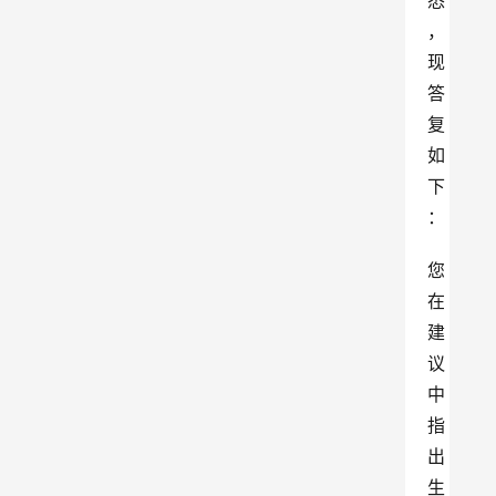
悉
，
现
答
复
如
下
：
您
在
建
议
中
指
出
生