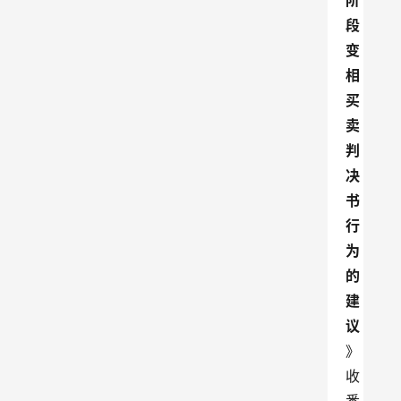
阶
段
变
相
买
卖
判
决
书
行
为
的
建
议
》
收