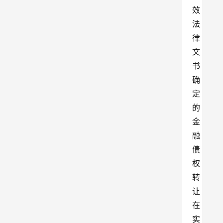
效
法
律
文
书
确
定
的
金
融
债
权
转
让
在
实