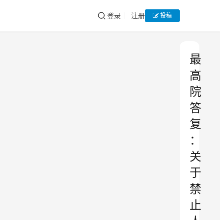
登录
注册
投稿
最
高
院
答
复
：
关
于
禁
止