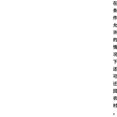
域
法
律
汇
编
文
书
问
答
法
律
网