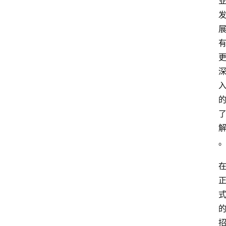
专
业
领
域
法
律
汇
编