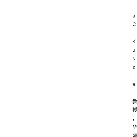
i
a 
C
. 
K
u
s
z
l
e
r