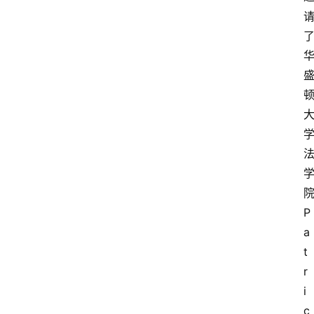
P
a
t
r
i
c