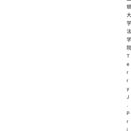
T
e
r
r
y 
J
. 
P
r
i