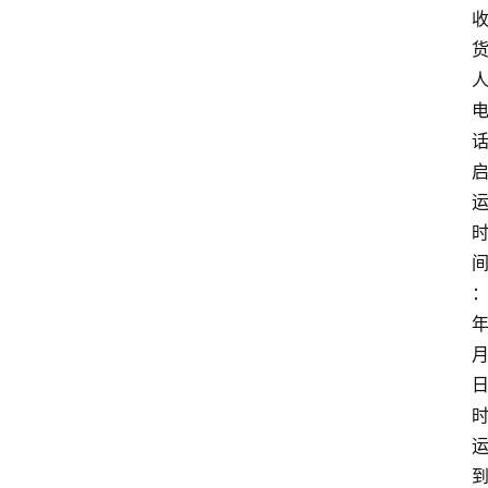
人
：
年
月
日