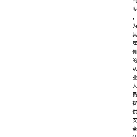
专
业
领
域
法
律
汇
编