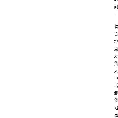
点
人
点