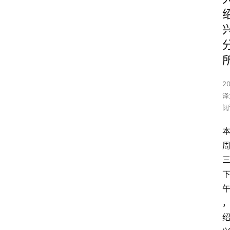
2
泽
阅