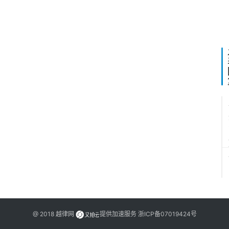
日
泽
动
@ 2018
越律网
提供加速服务
浙ICP备07019424号