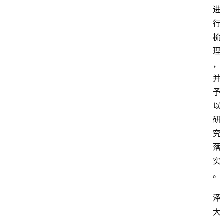
域
法
律
汇
编
文
书
问
答
法
律
网