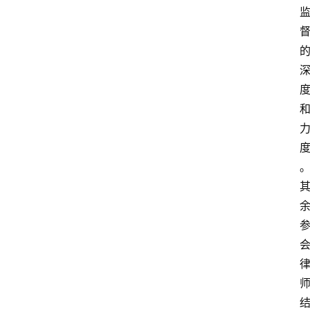
专
业
领
域
法
律
汇
编