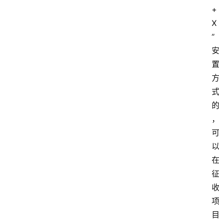
+
X
”