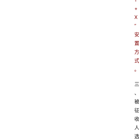
+
X
”