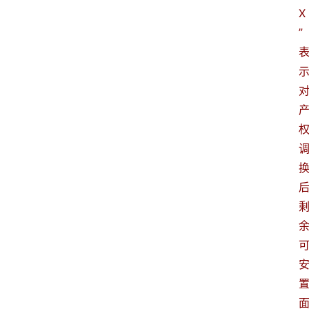
X
”
专
业
领
域
法
律
汇
编
文
书