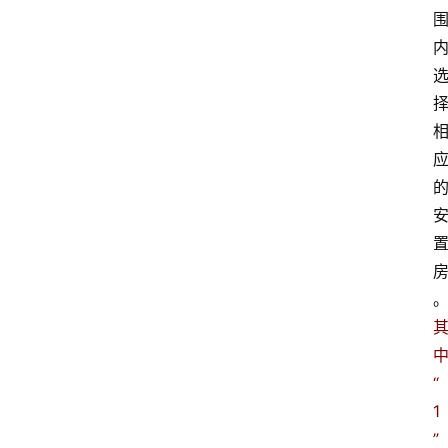
“
1
”