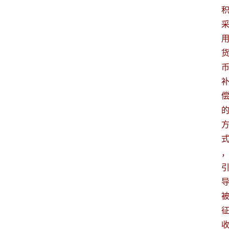
问
答
法
律
网
站