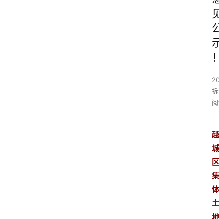
2
拆
阅