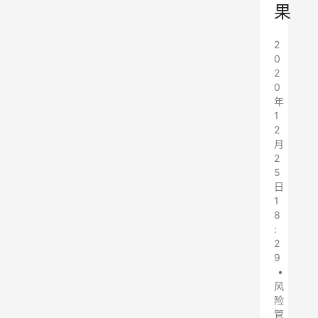
果
2
0
2
0
年
1
2
月
2
5
日
1
8
:
2
9
•
风
险
管