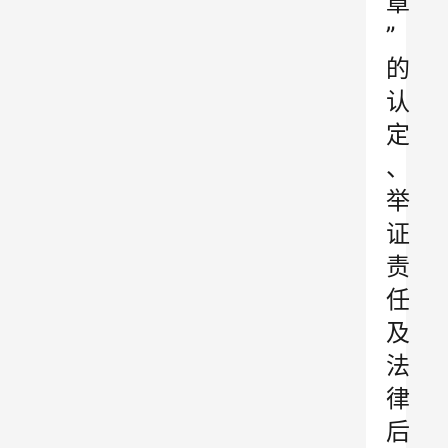
章
”
的
认
定
、
举
证
责
任
及
法
律
后