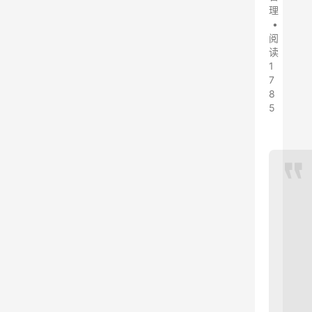
理
•
阅
读
1
7
8
5