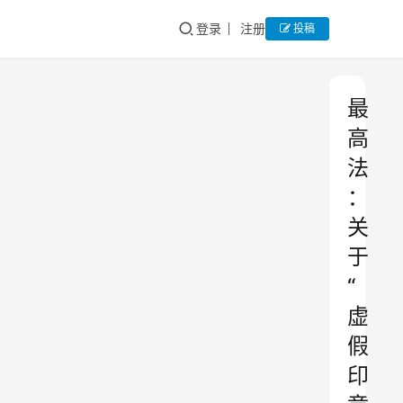
登录
注册
投稿
最
高
法
：
关
于
“
虚
假
印