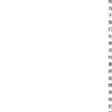
专
业
领
域
法
律
汇
编