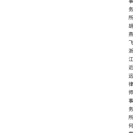
飞
专
业
领
域
法
律
汇
何
编