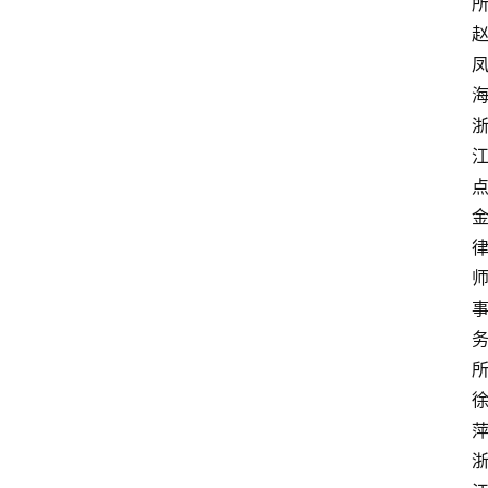
海
徐
萍