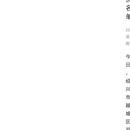
2
泽
阅