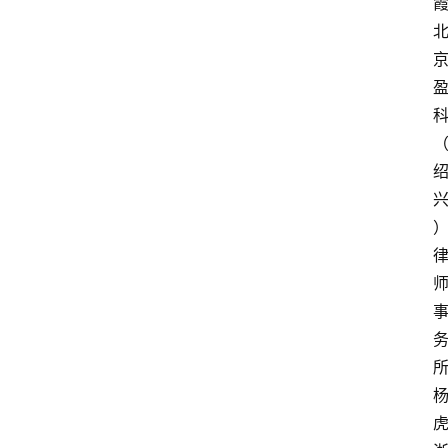
霞
文
书
问
答
法
律
网
站
杨
虎