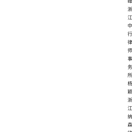
峰
杨
颖