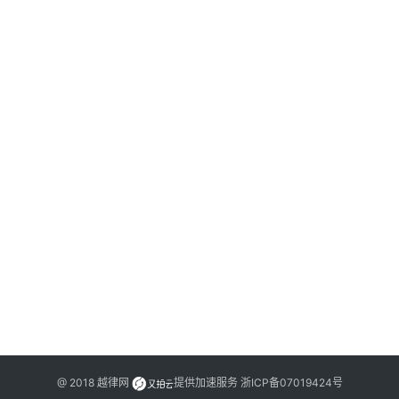
法
律
网
站
20
年
月
日
泽
动
@ 2018
越律网
提供加速服务
浙ICP备07019424号