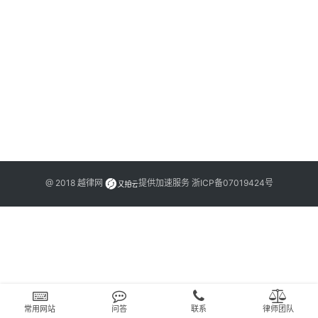
文
书
问
答
法
律
网
@ 2018
越律网
提供加速服务
浙ICP备07019424号
站
常用网站
问答
联系
律师团队