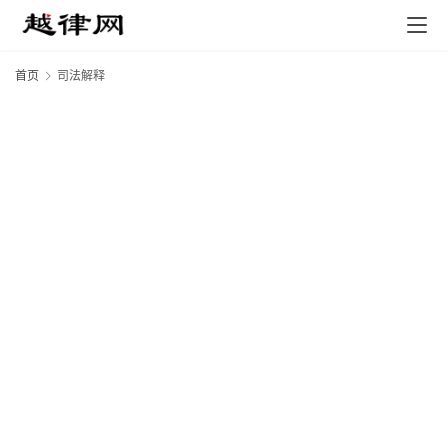
首页
司法解释
专
业
领
域
法
律
汇
编