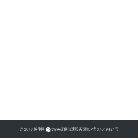
文
书
问
答
法
律
网
站
@ 2018
越律网
提供加速服务
浙ICP备07019424号