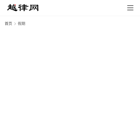
首页
假期
专
业
领
域
法
律
汇
编