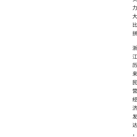
专
业
领
域
法
律
汇
编
文
书