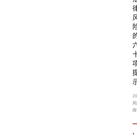
2
风
阅