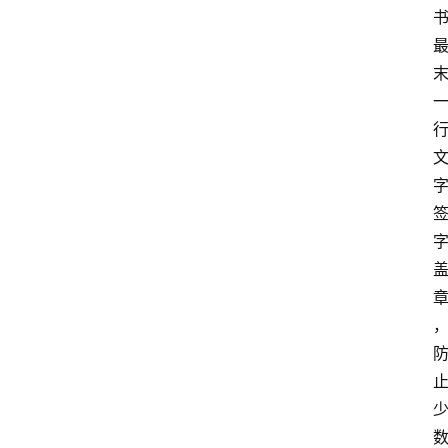
专
业
领
域
法
律
汇
编
文
书