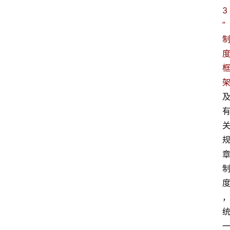
3
”
专
业
领
域
法
律
汇
编
文
书