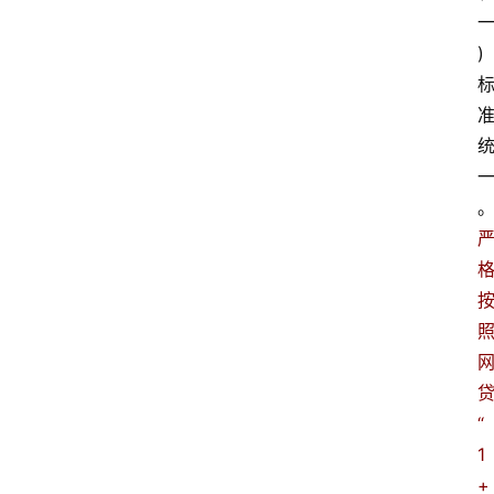
)
“
1
+