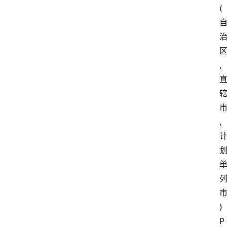
(
,
,
)
P