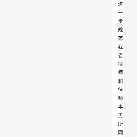
进
一
步
规
范
我
省
律
师
和
律
师
事
务
所
网