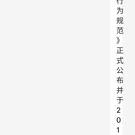
行
为
规
范
》
正
式
公
布
并
于
2
0
1