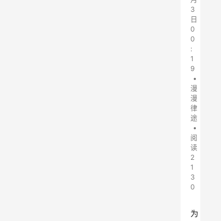
3
日
0
0
:
1
9
•
漫
漫
律
途
•
阅
读
2
1
3
0
为