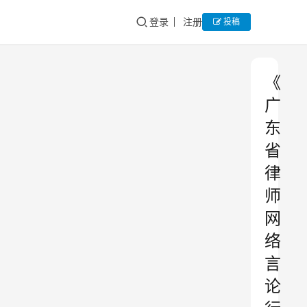
登录
注册
投稿
《
广
东
省
律
师
网
络
言
论