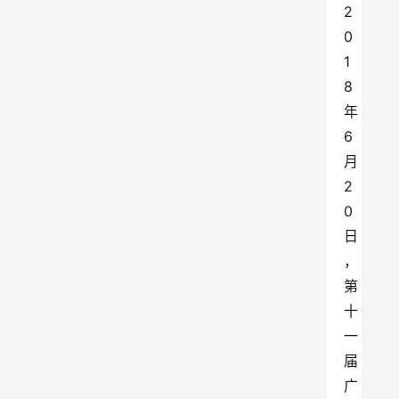
2
0
1
8
年
6
月
2
0
日
，
第
十
一
届
广