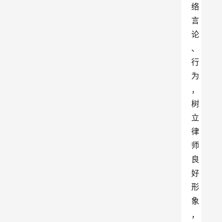
络
言
论
、
行
为
，
树
立
律
师
良
好
形
象
，