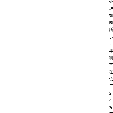
2
4
%