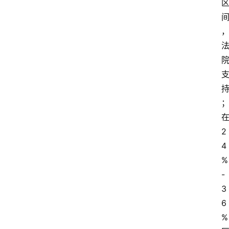
2
4
%
-
3
6
%