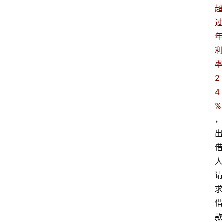
2
4
%