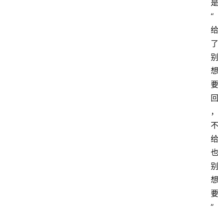
“
专
业
领
域
法
律
汇
编
文
”
书