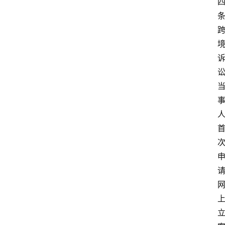
条
专
业
领
域
法
律
汇
编