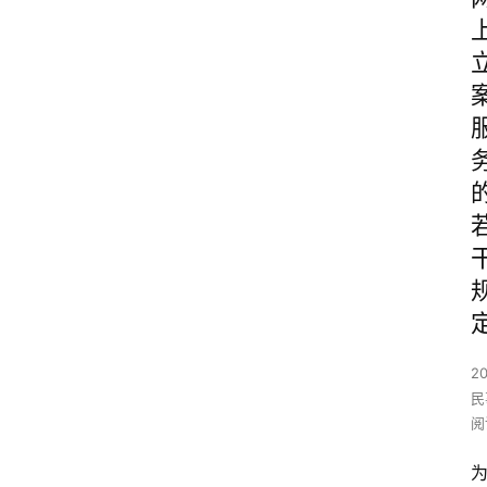
2
民
阅