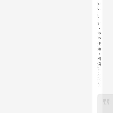
2
0
:
4
9
•
漫
漫
律
途
•
阅
读
2
2
3
5