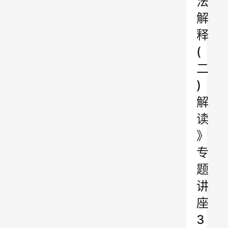
法
解
释
(
二
)
解
读
》
专
题
讲
座
3