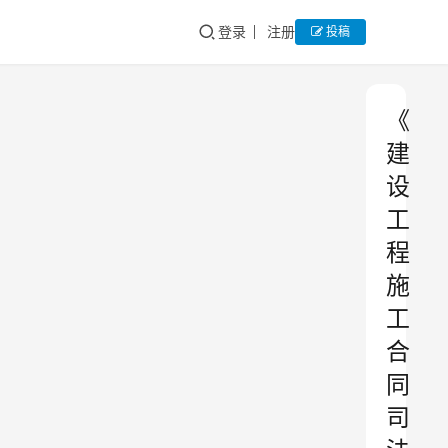
登录
注册
投稿
《
建
设
工
程
施
工
合
同
司