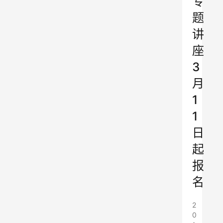
专
题
讲
座
3
月
1
1
日
起
报
名
2
0