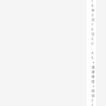
1
9
年
3
月
1
0
日
2
0
:
4
5
•
漫
漫
律
途
•
阅
读
2
2