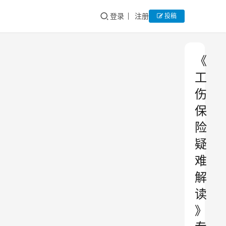
登录
注册
投稿
《
工
伤
保
险
疑
难
解
读
》