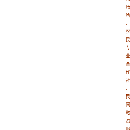
专
业
领
域
法
律
汇
编