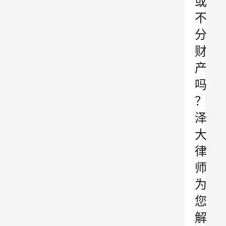
或
不
分
财
产
吗
？
泽
大
律
师
为
您
解