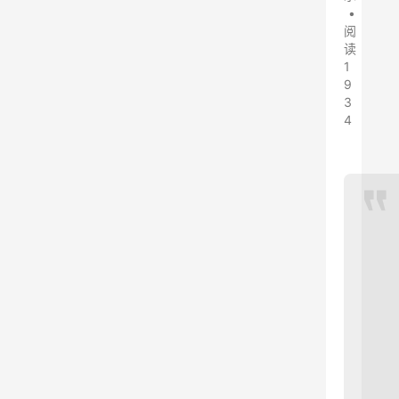
•
阅
读
1
9
3
4