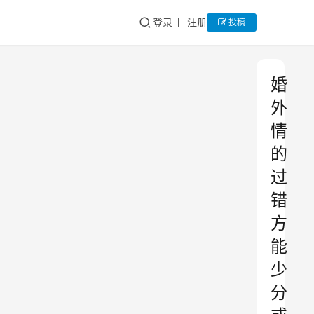
登录
注册
投稿
婚
外
情
的
过
错
方
能
少
分