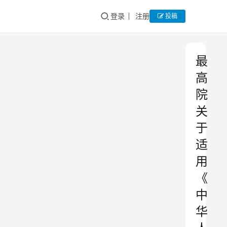
登录
注册
投稿
最
高
院
关
于
适
用
《
中
华