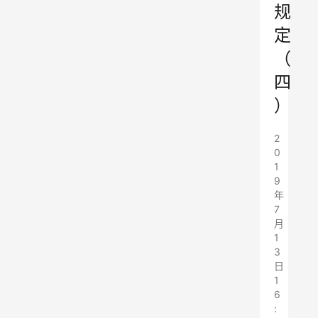
规
定
（
四
）
2
0
1
9
年
7
月
1
3
日
1
6
: