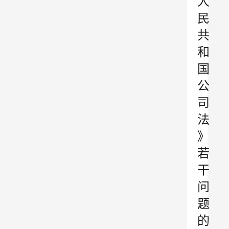
人
民
共
和
国
公
司
法
》
若
干
问
题
的