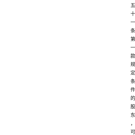
专
业
领
域
法
律
汇
编