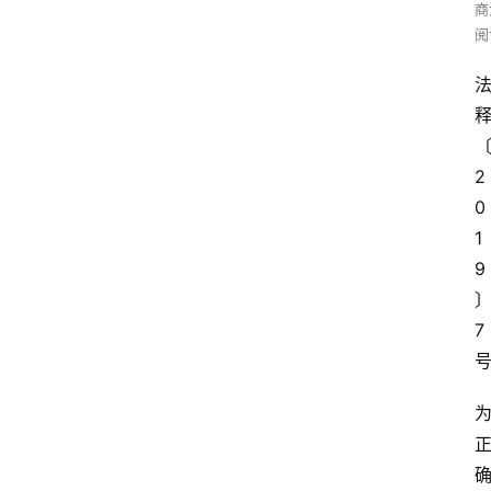
商
阅
2
0
1
9
7