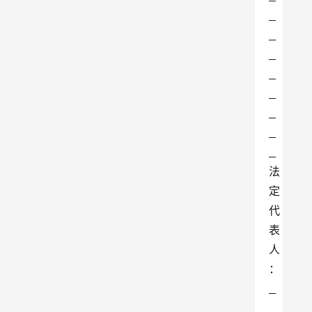
法
定
代
表
人
： 