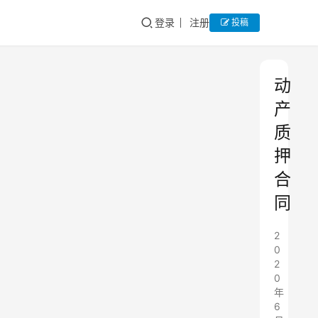
登录
注册
投稿
动
产
质
押
合
同
2
0
2
0
年
6