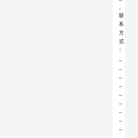
联
系
方
式
： 