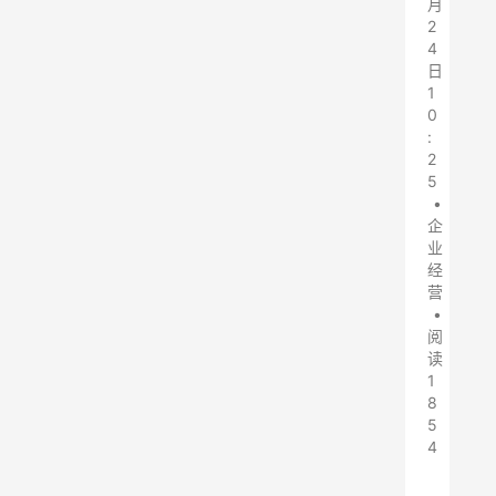
月
2
4
日
1
0
:
2
5
•
企
业
经
营
•
阅
读
1
8
5
4