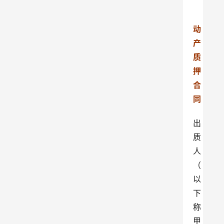
动
产
质
押
合
同
出
质
人
（
以
下
称
甲