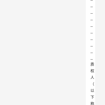
质
权
人
（
以
下
称