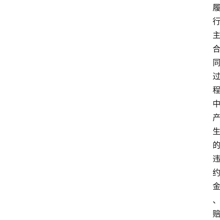
专
业
领
域
法
律
汇
编